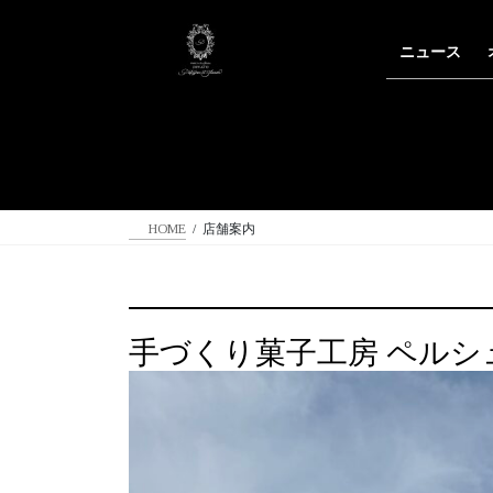
コ
ナ
ン
ビ
ニュース
テ
ゲ
ン
ー
ツ
シ
へ
ョ
ス
ン
キ
に
ッ
移
HOME
店舗案内
プ
動
手づくり菓子工房 ペルシ