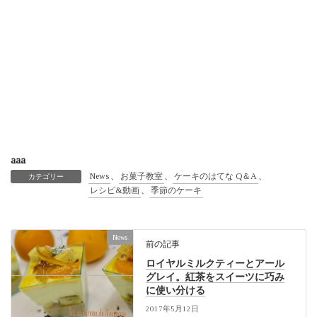
aaa
News
、
お菓子教室
、
ケーキのはてな Q＆A
、
カテゴリー
レシピ&動画
、
季節のケーキ
News
前の記事
ロイヤルミルクティーとアール
グレイ。紅茶をスイーツに巧み
に使い分ける
2017年5月12日