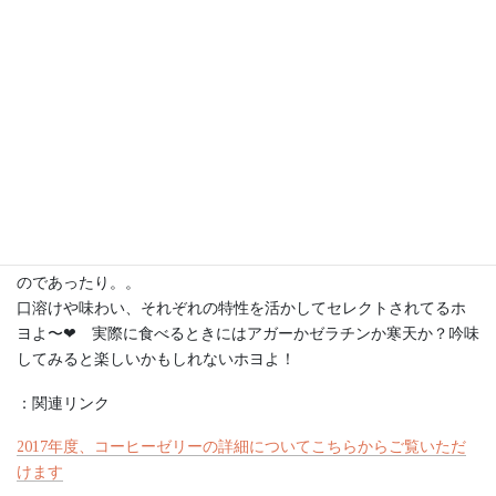
MODERN GASTRONOMY発祥の地、スペインの天才料理人フェ
ラン・アドリア氏はレストラン「エル・ブリ」を舞台とし、化学
の理論を取り入れた新しい調理方法を世界に広め、世界の食通を
魅了しているsosa社のゲル化剤。こんなのもあるホヨね、楽しい
ホヨ〜❤︎
ペルシュのジュレはソースとしての役割だったり、ジュレそのも
のであったり。。
口溶けや味わい、それぞれの特性を活かしてセレクトされてるホ
ヨよ〜❤︎ 実際に食べるときにはアガーかゼラチンか寒天か？吟味
してみると楽しいかもしれないホヨよ！
：関連リンク
2017年度、コーヒーゼリーの詳細についてこちらからご覧いただ
けます