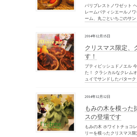
パリブレストノワゼット 
レームパティシエールノワ
ーム、丸ごといちごのサンド
2014年12月15日
クリスマス限定、
す！
プティビッシュドノエル 
た！ クラシカルなクレム
ュイでサンドしたバタークリ
2014年12月12日
もみの木を模った
スの登場です
もみの木 ホワイトチョコ
リーを模ったクリスマス限