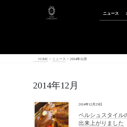
コ
ナ
ン
ビ
ニュース
テ
ゲ
ン
ー
ツ
シ
へ
ョ
ス
ン
キ
に
ッ
移
HOME
ニュース
2014年12月
プ
動
2014年12月
2014年12月29日
ペルシュスタイル
出来上がりました