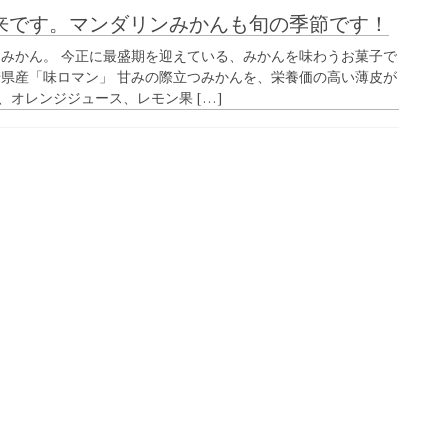
来です。マンダリンみかんも旬の季節です！
→みかん。 今正に最盛期を迎えている、みかんを味わうお菓子で
崎県産「味ロマン」 甘みの際立つみかんを、栄養価の高い薄皮が
オレンジジュース、レモン果 […]