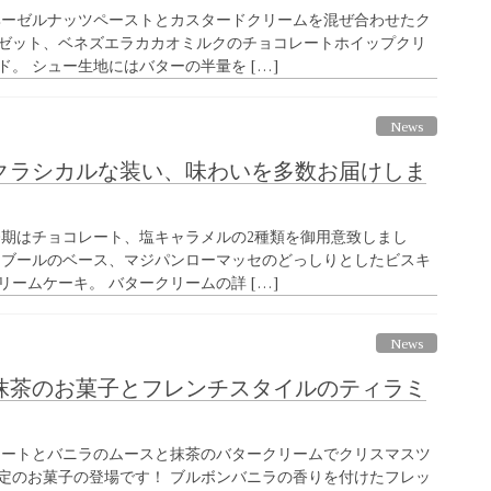
ヘーゼルナッツペーストとカスタードクリームを混ぜ合わせたク
ゼット、ベネズエラカカオミルクのチョコレートホイップクリ
。 シュー生地にはバターの半量を […]
News
クラシカルな装い、味わいを多数お届けしま
今期はチョコレート、塩キャラメルの2種類を御用意致しまし
オブールのベース、マジパンローマッセのどっしりとしたビスキ
ームケーキ。 バタークリームの詳 […]
News
抹茶のお菓子とフレンチスタイルのティラミ
レートとバニラのムースと抹茶のバタークリームでクリスマスツ
定のお菓子の登場です！ ブルボンバニラの香りを付けたフレッ