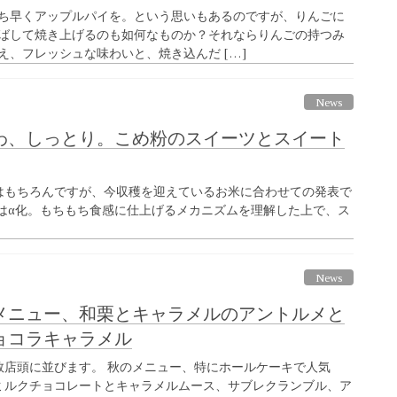
ち早くアップルパイを。という思いもあるのですが、りんごに
ばして焼き上げるのも如何なものか？それならりんごの持つみ
え、フレッシュな味わいと、焼き込んだ […]
News
わ、しっとり。こめ粉のスイーツとスイート
はもちろんですが、今収穫を迎えているお米に合わせての発表で
はα化。もちもち食感に仕上げるメカニズムを理解した上で、ス
News
メニュー、和栗とキャラメルのアントルメと
ョコラキャラメル
数店頭に並びます。 秋のメニュー、特にホールケーキで人気
ミルクチョコレートとキャラメルムース、サブレクランブル、ア