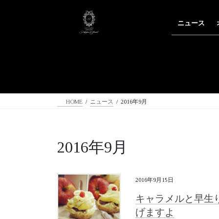
コ
ナ
ン
ビ
ニュース
テ
ゲ
ン
ー
ツ
シ
へ
ョ
ス
ン
キ
に
ッ
移
HOME
ニュース
2016年9月
プ
動
2016年9月
2016年9月15日
キャラメルと早生
げますよ