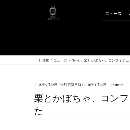
コ
ナ
ン
ビ
ニュース
テ
ゲ
ン
ー
ツ
シ
へ
ョ
ス
ン
キ
に
ッ
移
HOME
ニュース
News
栗とかぼちゃ、コンフィチュ
プ
動
2015年9月22日
/ 最終更新日時 :
2016年4月20日
perruche
栗とかぼちゃ、コンフ
た