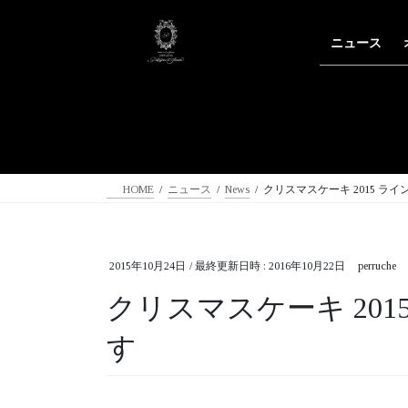
コ
ナ
ン
ビ
ニュース
テ
ゲ
ン
ー
ツ
シ
へ
ョ
ス
ン
キ
に
ッ
移
HOME
ニュース
News
クリスマスケーキ 2015 ラ
プ
動
2015年10月24日
/ 最終更新日時 :
2016年10月22日
perruche
クリスマスケーキ 20
す