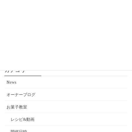
ペルシュのオーナーブログ(第七〇三回）
2025年1月14日
創業22周年プチ感謝祭
2024年9月30日
カテゴリー
News
オーナーブログ
お菓子教室
レシピ&動画
開催日時