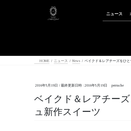
コ
ナ
ン
ビ
ニュース
テ
ゲ
ン
ー
ツ
シ
へ
ョ
ス
ン
キ
に
ッ
移
HOME
ニュース
News
ベイクド＆レアチーズをひと
プ
動
2016年5月19日
/ 最終更新日時 :
2016年5月19日
perruche
ベイクド＆レアチーズ
ュ新作スイーツ