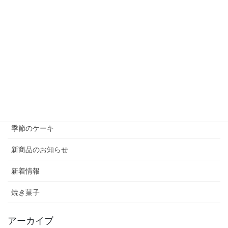
お菓子教室
レシピ&動画
開催日時
ケーキのはてな Q＆A
デコレーションケーキ
マカロン・コンフィチュール
季節のケーキ
新商品のお知らせ
新着情報
焼き菓子
アーカイブ