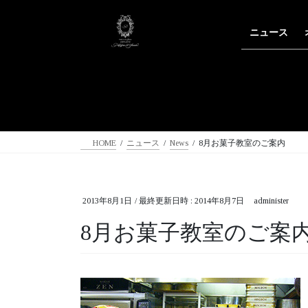
コ
ナ
ン
ビ
ニュース
テ
ゲ
ン
ー
ツ
シ
へ
ョ
ス
ン
キ
に
ッ
移
HOME
ニュース
News
8月お菓子教室のご案内
プ
動
2013年8月1日
/ 最終更新日時 :
2014年8月7日
administer
8月お菓子教室のご案