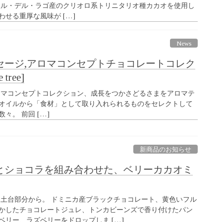
スル・デル・ラゴ産のクリオロ系トリニタリオ種カカオを使用し
せる重厚な風味が […]
News
セージ,アロマコンセプトチョコレートコレク
 tree]
e tree アロマコンセプトコレクション、成長をつかさどるさまをアロマテ
オイルから「食材」として取り入れられるものをセレクトして
々。 前回 […]
新商品のお知らせ
とショコラを組み合わせた、ベリーカカオミ
は土台部分から。 ドミニカ産ブラックチョコレート、黄色いフル
かしたチョコレートジュレ、トンカビーンズで香り付けたパン
ベリー、ラズベリーをドロップしま […]