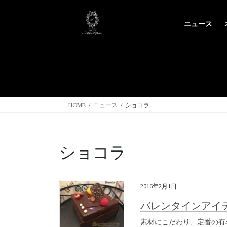
コ
ナ
ン
ビ
ニュース
テ
ゲ
ン
ー
ツ
シ
へ
ョ
ス
ン
キ
に
ッ
移
HOME
ニュース
ショコラ
プ
動
ショコラ
2016年2月1日
バレンタインアイ
素材にこだわり、定番の有